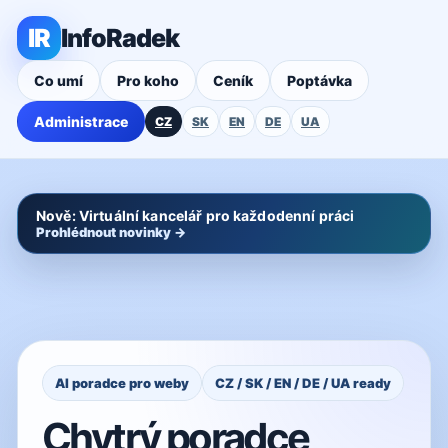
IR
InfoRadek
Co umí
Pro koho
Ceník
Poptávka
Administrace
CZ
SK
EN
DE
UA
Nově: Virtuální kancelář pro každodenní práci
Prohlédnout novinky →
AI poradce pro weby
CZ / SK / EN / DE / UA ready
Chytrý poradce,